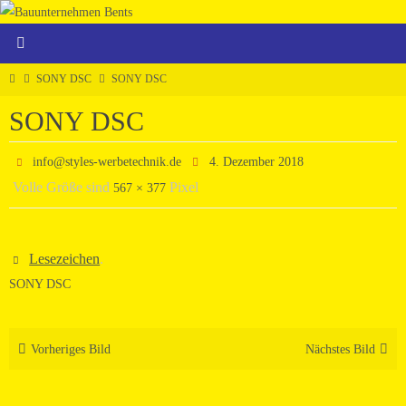
Zum
Inhalt
springen
Home
SONY DSC
SONY DSC
SONY DSC
info@styles-werbetechnik.de
4. Dezember 2018
Volle Größe sind
Pixel
567 × 377
Lesezeichen
.
SONY DSC
Vorheriges Bild
Nächstes Bild