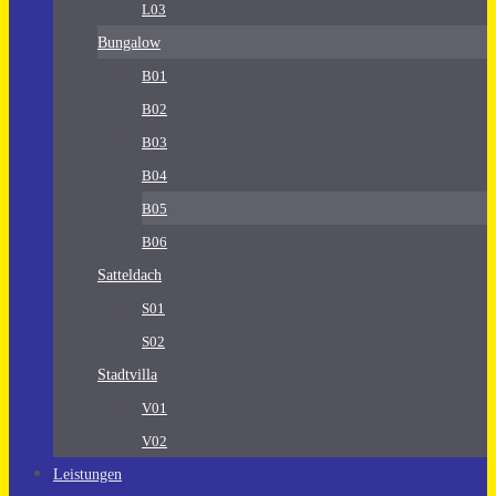
L03
Bungalow
B01
B02
B03
B04
B05
B06
Satteldach
S01
S02
Stadtvilla
V01
V02
Leistungen