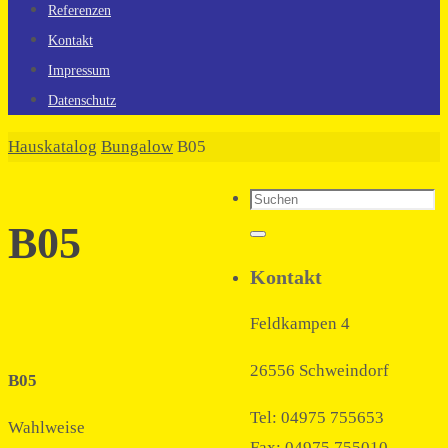
Referenzen
Kontakt
Impressum
Datenschutz
Home
Hauskatalog
Bungalow
B05
Suchen
nach:
B05
Suchen
Kontakt
Feldkampen 4
26556 Schweindorf
B05
Tel: 04975 755653
Wahlweise
Fax: 04975 755010