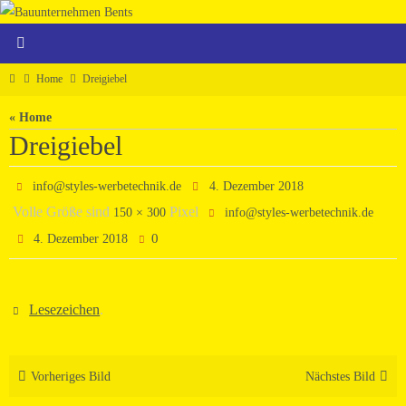
Zum
Inhalt
springen
Home
Home
Dreigiebel
« Home
Dreigiebel
info@styles-werbetechnik.de
4. Dezember 2018
Volle Größe sind
Pixel
150 × 300
info@styles-werbetechnik.de
0
4. Dezember 2018
Lesezeichen
.
Vorheriges Bild
Nächstes Bild