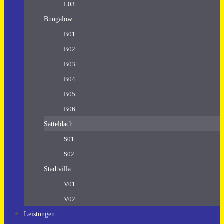
L03
Bungalow
B01
B02
B03
B04
B05
B06
Satteldach
S01
S02
Stadtvilla
V01
V02
Leistungen