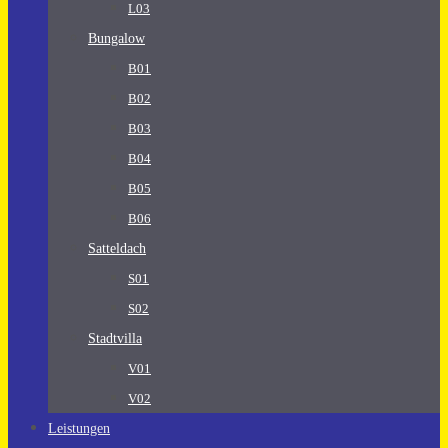
L03
Bungalow
B01
B02
B03
B04
B05
B06
Satteldach
S01
S02
Stadtvilla
V01
V02
Leistungen