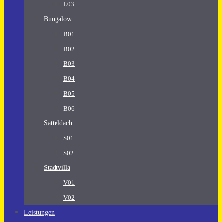
L03
Bungalow
B01
B02
B03
B04
B05
B06
Satteldach
S01
S02
Stadtvilla
V01
V02
Leistungen